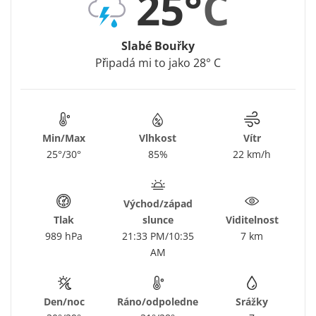
25°
C
Slabé Bouřky
Připadá mi to jako 28° C
Min/Max
Vlhkost
Vítr
25°/30°
85%
22 km/h
Východ/západ
Tlak
slunce
Viditelnost
989 hPa
21:33 PM/10:35
7 km
AM
Den/noc
Ráno/odpoledne
Srážky