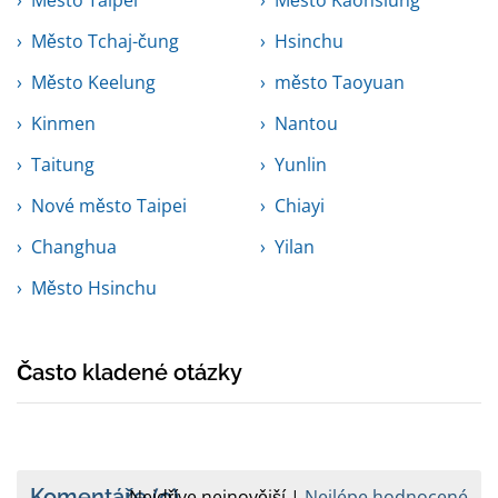
Město Taipei
Město Kaohsiung
Město Tchaj-čung
Hsinchu
Město Keelung
město Taoyuan
Kinmen
Nantou
Taitung
Yunlin
Nové město Taipei
Chiayi
Changhua
Yilan
Město Hsinchu
Často kladené otázky
Komentáře
(0)
Nejdříve nejnovější
Nejlépe hodnocené