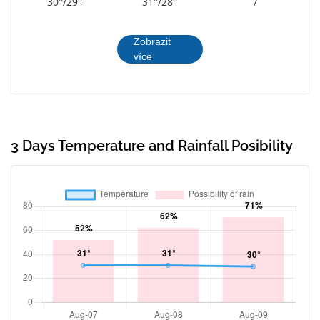
30°/29°
31°/28°
7
Zobrazit
více
3 Days Temperature and Rainfall Posibility