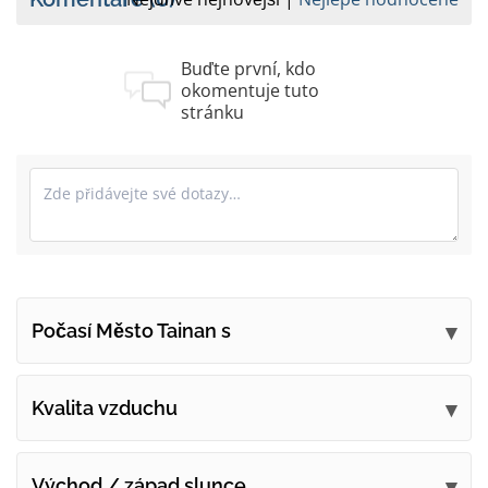
Buďte první, kdo
okomentuje tuto
stránku
Počasí Město Tainan s
Odešlete své připomínky
Kvalita vzduchu
Východ / západ slunce