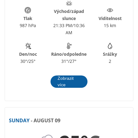
Východ/západ
Tlak
slunce
Viditelnost
987 hPa
21:33 PM/10:36
15 km
AM
Den/noc
Ráno/odpoledne
Srážky
30°/25°
31°/27°
2
Zobrazit
více
SUNDAY
- AUGUST 09