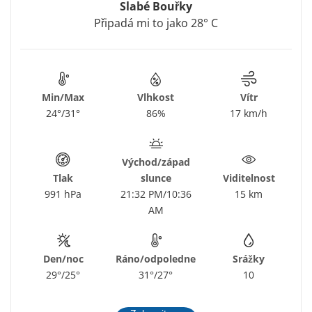
Slabé Bouřky
Připadá mi to jako 28° C
Min/Max
Vlhkost
Vítr
24°/31°
86%
17 km/h
Východ/západ
Tlak
slunce
Viditelnost
991 hPa
21:32 PM/10:36
15 km
AM
Den/noc
Ráno/odpoledne
Srážky
29°/25°
31°/27°
10