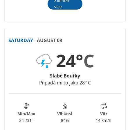
Zobrazit
více
SATURDAY
- AUGUST 08
24°
C
Slabé Bouřky
Připadá mi to jako 28° C
Min/Max
Vlhkost
Vítr
24°/31°
84%
14 km/h