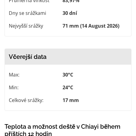
Průměrná vlhkost
83,97%
Dny se srážkami
30 dní
Nejvyšší srážky
71 mm (14 August 2026)
Včerejší data
Max:
30°C
Min:
24°C
Celkové srážky:
17 mm
Teplota a možnost deště v Chiayi během
příštích 12 hodin