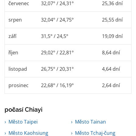
červenec
32,07° / 24,31°
25,36 dní
srpen
32,04° / 24,75°
25,55 dní
září
31,5° / 24,5°
19,09 dní
říjen
29,02° / 22,81°
8,64 dní
listopad
26,75° / 20,31°
4,64 dní
prosinec
22,68° / 16,19°
2,64 dní
počasí Chiayi
Město Taipei
Město Tainan
Město Kaohsiung
Město Tchaj-čung