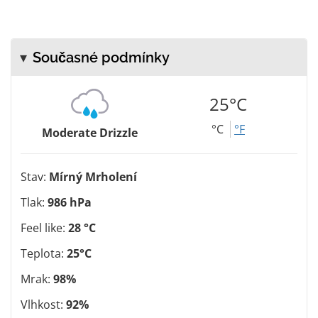
Současné podmínky
25°C
°C
°F
Moderate Drizzle
Stav:
Mírný Mrholení
Tlak:
986 hPa
Feel like:
28 °C
Teplota:
25°C
Mrak:
98%
Vlhkost:
92%