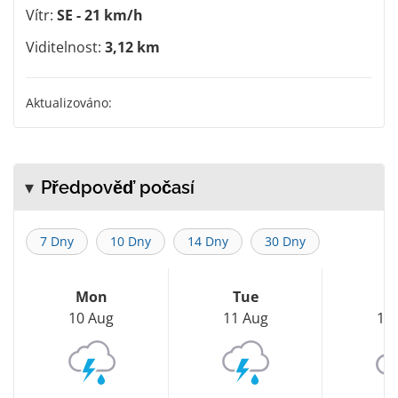
Vítr:
SE - 21 km/h
Viditelnost:
3,12 km
Aktualizováno:
Předpověď počasí
7 Dny
10 Dny
14 Dny
30 Dny
Mon
Tue
W
10 Aug
11 Aug
12