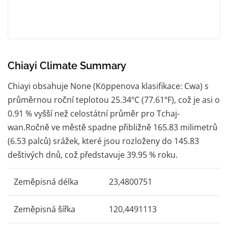
Chiayi Climate Summary
Chiayi obsahuje None (Köppenova klasifikace: Cwa) s
průměrnou roční teplotou 25.34ºC (77.61ºF), což je asi o
0.91 % vyšší než celostátní průměr pro Tchaj-
wan.Ročně ve městě spadne přibližně 165.83 milimetrů
(6.53 palců) srážek, které jsou rozloženy do 145.83
deštivých dnů, což představuje 39.95 % roku.
Zeměpisná délka
23,4800751
Zeměpisná šířka
120,4491113