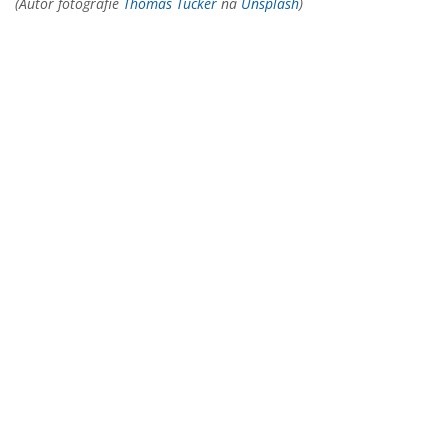
(Autor fotografie
Thomas Tucker
na
Unsplash
)