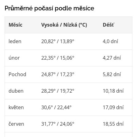
Průměrné počasí podle měsíce
Měsíc
Vysoká / Nízká (°C)
Déšť
leden
20,82° / 13,89°
4,0 dní
únor
22,35° / 15,06°
4,27 dní
Pochod
24,87° / 17,23°
5,82 dní
duben
28,29° / 19,72°
10,18 dní
květen
30,6° / 22,44°
17,09 dní
červen
31,77° / 24,06°
18,55 dní