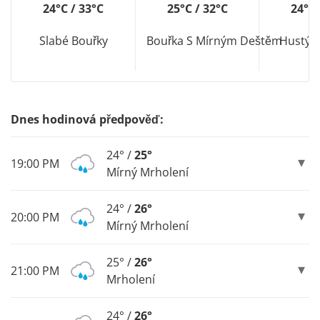
24°C / 33°C
25°C / 32°C
24°C 
Slabé Bouřky
Bouřka S Mírným Deštěm
Hustý 
Dnes hodinová předpověď:
24° /
25°
19:00 PM
Mírný Mrholení
24° /
26°
20:00 PM
Mírný Mrholení
25° /
26°
21:00 PM
Mrholení
24° /
26°