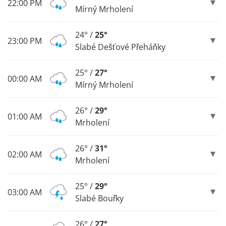
22:00 PM
Mírný Mrholení
24° /
25°
23:00 PM
Slabé Dešťové Přeháňky
25° /
27°
00:00 AM
Mírný Mrholení
26° /
29°
01:00 AM
Mrholení
26° /
31°
02:00 AM
Mrholení
25° /
29°
03:00 AM
Slabé Bouřky
26° /
27°