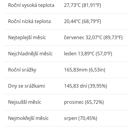
Roční vysoká teplota
27,73ºC (81,91ºF)
Roční nízká teplota
20,44ºC (68,79ºF)
Nejteplejší měsíc
červenec 32,07ºC (89,73ºF)
Nejchladnější měsíc
leden 13,89ºC (57,0ºF)
Roční srážky
165,83mm (6,53in)
Dny se srážkami
145,83 dní (39,95%)
Nejsušší měsíc
prosinec (65,72%)
Nejmokřejší měsíc
srpen (70,45%)