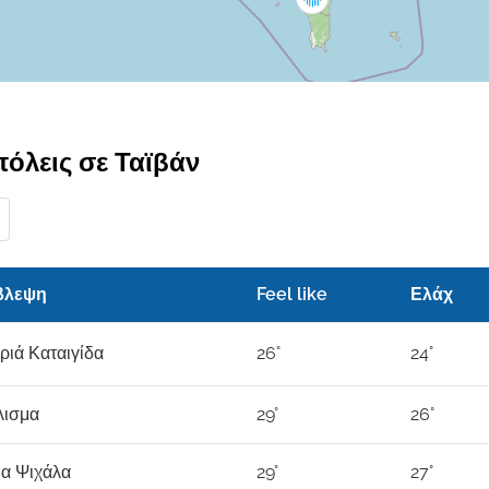
όλεις σε Ταϊβάν
βλεψη
Feel like
Ελάχ
ριά Καταιγίδα
26°
24°
λισμα
29°
26°
ια Ψιχάλα
29°
27°