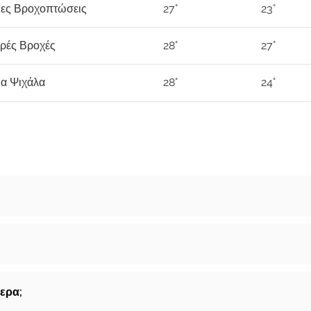
ιες Βροχοπτώσεις
27°
23°
ρές Βροχές
28°
27°
ια Ψιχάλα
28°
24°
μερα;