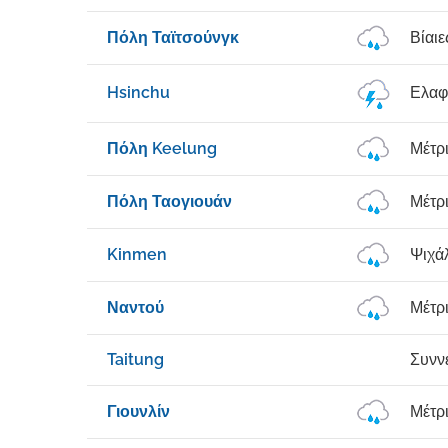
Πόλη Ταϊτσούνγκ
Βίαι
Hsinchu
Ελαφ
Πόλη Keelung
Μέτρ
Πόλη Ταογιουάν
Μέτρ
Kinmen
Ψιχά
Ναντού
Μέτρ
Taitung
Συνν
Γιουνλίν
Μέτρ