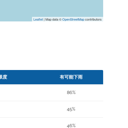
Leaflet
| Map data ©
OpenStreetMap
contributors
限度
有可能下雨
86%
45%
46%