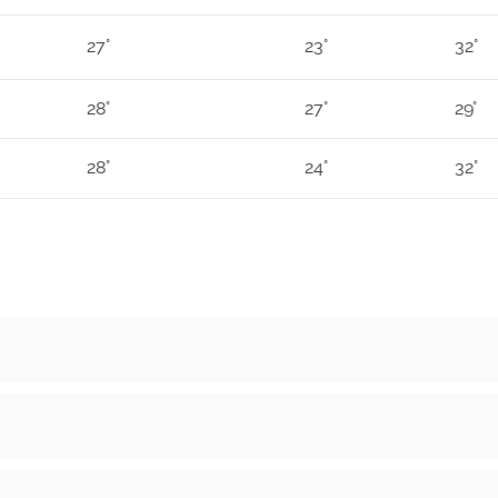
27°
23°
32°
28°
27°
29°
28°
24°
32°