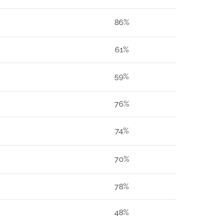
86%
61%
59%
76%
74%
70%
78%
48%