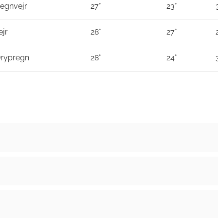
egnvejr
27°
23°
ejr
28°
27°
Drypregn
28°
24°