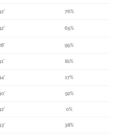
32°
76%
32°
65%
28°
95%
31°
81%
34°
17%
30°
92%
32°
0%
33°
38%