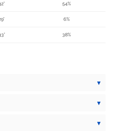
32°
54%
29°
6%
33°
38%