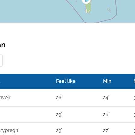
an
t
Feel like
Min
nvejr
26°
24°
29°
26°
Drypregn
29°
27°