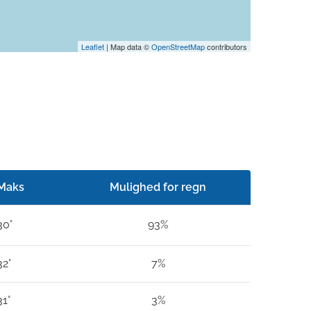
Leaflet
| Map data ©
OpenStreetMap
contributors
Maks
Mulighed for regn
30°
93%
32°
7%
31°
3%