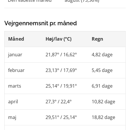
Den vådeste måned
august (75,56%)
Vejrgennemsnit pr. måned
Måned
Høj/lav (°C)
Regn
januar
21,87° / 16,62°
4,82 dage
februar
23,13° / 17,69°
5,45 dage
marts
25,14° / 19,91°
6,91 dage
april
27,3° / 22,4°
10,82 dage
maj
29,51° / 25,14°
18,82 dage