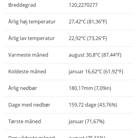
Breddegrad
120,2270277
Årlig høj temperatur
27,42ºC (81,36ºF)
Årlig lav temperatur
22,92ºC (73,26ºF)
Varmeste måned
august 30,8ºC (87,44ºF)
Koldeste måned
januar 16,62ºC (61,92ºF)
Årlig nedbør
180,17mm (7,09in)
Dage med nedbør
159,72 dage (43,76%)
Tørste måned
januar (71,67%)