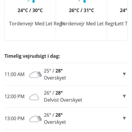
24°C / 30°C
26°C / 31°C
24°C 
Tordenvejr Med Let Regn
Tordenvejr Med Let Regn
Lett To
Timelig vejrudsigt i dag:
25° /
28°
11:00 AM
Overskyet
26° /
28°
12:00 PM
Delvist Overskyet
26° /
28°
13:00 PM
Overskyet