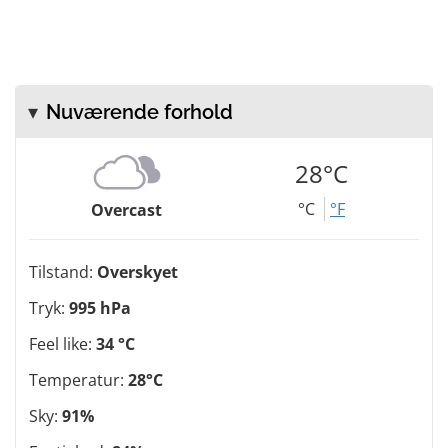
Nuværende forhold
28°C
°C
°F
Overcast
Tilstand:
Overskyet
Tryk:
995 hPa
Feel like:
34 °C
Temperatur:
28°C
Sky:
91%