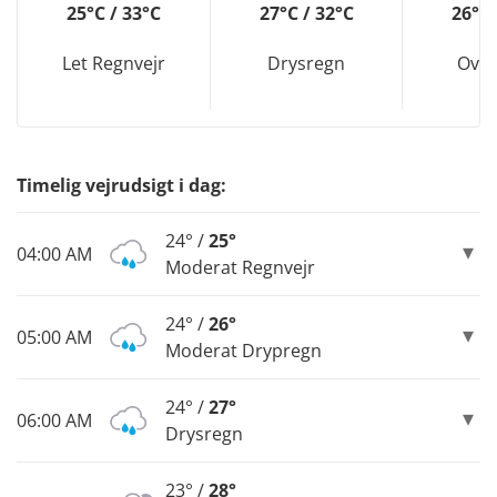
25°C / 33°C
27°C / 32°C
26°C 
Let Regnvejr
Drysregn
Over
Timelig vejrudsigt i dag:
24° /
25°
04:00 AM
Moderat Regnvejr
24° /
26°
05:00 AM
Moderat Drypregn
24° /
27°
06:00 AM
Drysregn
23° /
28°