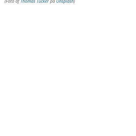
(Foto af
Thomas Tucker
på
Unsplash
)