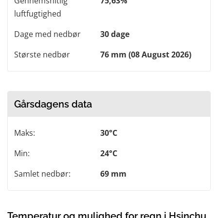
Gennemsnitlig
75,63%
luftfugtighed
Dage med nedbør
30 dage
Største nedbør
76 mm (08 August 2026)
Gårsdagens data
Maks:
30°C
Min:
24°C
Samlet nedbør:
69 mm
Temperatur og mulighed for regn i Hsinchu