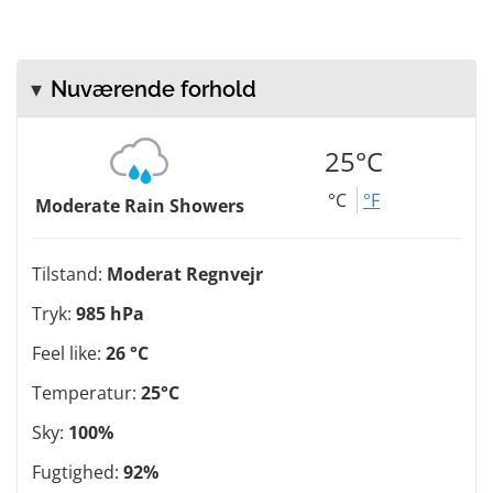
Nuværende forhold
25°C
°C
°F
Moderate Rain Showers
Tilstand:
Moderat Regnvejr
Tryk:
985 hPa
Feel like:
26 °C
Temperatur:
25°C
Sky:
100%
Fugtighed:
92%