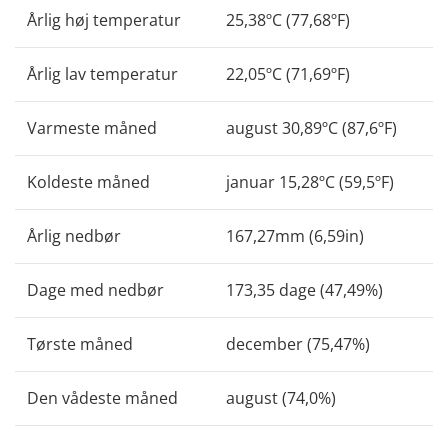
Årlig høj temperatur
25,38ºC (77,68ºF)
Årlig lav temperatur
22,05ºC (71,69ºF)
Varmeste måned
august 30,89ºC (87,6ºF)
Koldeste måned
januar 15,28ºC (59,5ºF)
Årlig nedbør
167,27mm (6,59in)
Dage med nedbør
173,35 dage (47,49%)
Tørste måned
december (75,47%)
Den vådeste måned
august (74,0%)