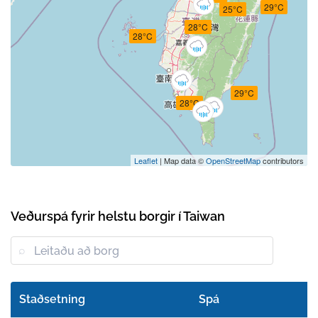
29°C
25°C
28°C
28°C
29°C
28°C
Leaflet
| Map data ©
OpenStreetMap
contributors
Veðurspá fyrir helstu borgir í Taiwan
Staðsetning
Spá