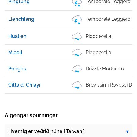
Pingtung
Temporale Leggero
Lienchiang
Temporale Leggero
Hualien
Pioggerella
Miaoli
Pioggerella
Penghu
Drizzle Moderato
Città di Chiayi
Brevissimi Rovesci Di 
Algengar spurningar
Hvernig er veðrið núna í Taiwan?