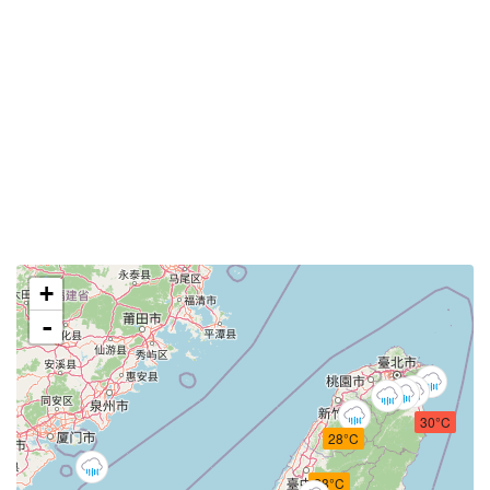
+
-
30°C
28°C
28°C