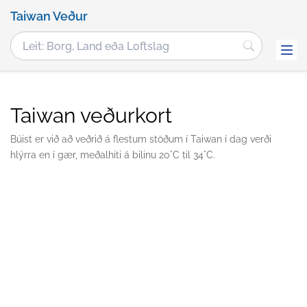
Taiwan Veður
Taiwan veðurkort
Búist er við að veðrið á flestum stöðum í Taiwan í dag verði
hlýrra en í gær, meðalhiti á bilinu 20°C til 34°C.