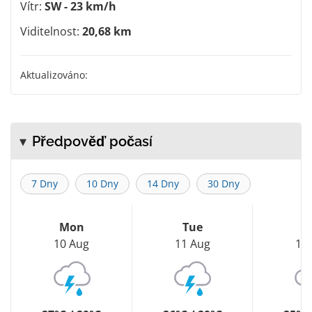
Vítr:
SW - 23 km/h
Viditelnost:
20,68 km
Aktualizováno:
Předpověď počasí
7 Dny
10 Dny
14 Dny
30 Dny
Mon
Tue
W
10 Aug
11 Aug
12