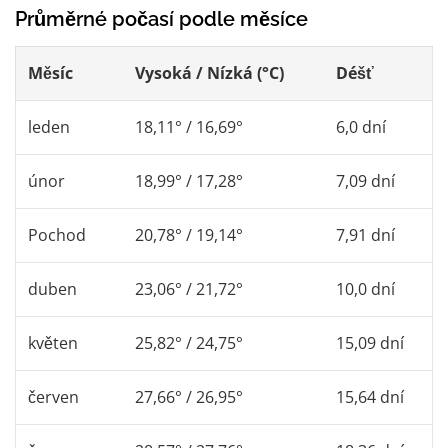
Průměrné počasí podle měsíce
Měsíc
Vysoká / Nízká (°C)
Déšť
leden
18,11° / 16,69°
6,0 dní
únor
18,99° / 17,28°
7,09 dní
Pochod
20,78° / 19,14°
7,91 dní
duben
23,06° / 21,72°
10,0 dní
květen
25,82° / 24,75°
15,09 dní
červen
27,66° / 26,95°
15,64 dní