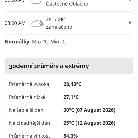
Částečně Oblačno
26° /
28°
08:00 AM
Zamračeno
Normálky:
Max °C. Min °C.
30denní průměry a extrémy
Průměrně vysoká
28,43°C
Průměrně nízké
27,1°C
Nejteplejší den
30°C (07 August 2026)
Nejchladnější den
25°C (12 August 2026)
Průměrná vlhkost
84,3%