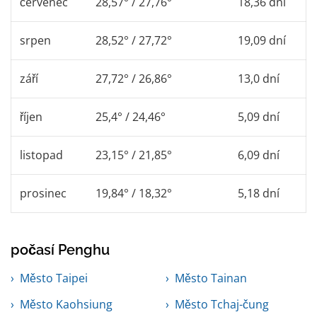
červenec
28,57° / 27,76°
18,36 dní
srpen
28,52° / 27,72°
19,09 dní
září
27,72° / 26,86°
13,0 dní
říjen
25,4° / 24,46°
5,09 dní
listopad
23,15° / 21,85°
6,09 dní
prosinec
19,84° / 18,32°
5,18 dní
počasí Penghu
Město Taipei
Město Tainan
Město Kaohsiung
Město Tchaj-čung