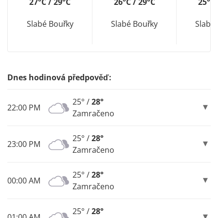
27°C / 29°C
26°C / 29°C
25°C 
Slabé Bouřky
Slabé Bouřky
Slabé
Dnes hodinová předpověď:
25° /
28°
22:00 PM
Zamračeno
25° /
28°
23:00 PM
Zamračeno
25° /
28°
00:00 AM
Zamračeno
25° /
28°
01:00 AM