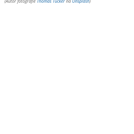
(Autor fotografie
Thomas Tucker
na
Unsplash
)