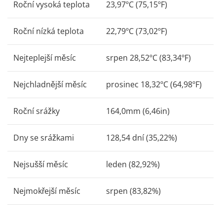
Roční vysoká teplota
23,97ºC (75,15ºF)
Roční nízká teplota
22,79ºC (73,02ºF)
Nejteplejší měsíc
srpen 28,52ºC (83,34ºF)
Nejchladnější měsíc
prosinec 18,32ºC (64,98ºF)
Roční srážky
164,0mm (6,46in)
Dny se srážkami
128,54 dní (35,22%)
Nejsušší měsíc
leden (82,92%)
Nejmokřejší měsíc
srpen (83,82%)