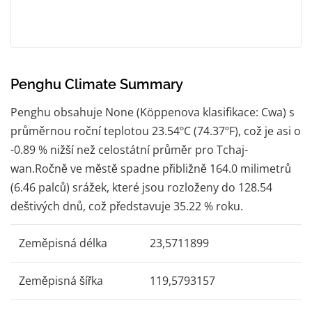
Penghu Climate Summary
Penghu obsahuje None (Köppenova klasifikace: Cwa) s
průměrnou roční teplotou 23.54ºC (74.37ºF), což je asi o
-0.89 % nižší než celostátní průměr pro Tchaj-
wan.Ročně ve městě spadne přibližně 164.0 milimetrů
(6.46 palců) srážek, které jsou rozloženy do 128.54
deštivých dnů, což představuje 35.22 % roku.
Zeměpisná délka
23,5711899
Zeměpisná šířka
119,5793157