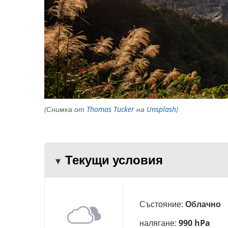
(Снимка от
Thomas Tucker
на
Unsplash
)
Текущи условия
Състояние:
Облачно
налягане:
990 hPa