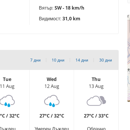
Вятър:
SW - 18 km/h
Видимост:
31,0 km
7 дни
10 дни
14 дни
30 дни
Tue
Wed
Thu
11 Aug
12 Aug
13 Aug
°C / 32°C
27°C / 32°C
27°C / 33°C
Дъждец
Умерен Дъждец
Облачно