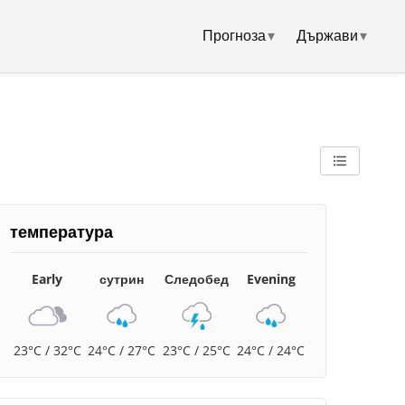
Прогноза
▾
Държави
▾
температура
Early
сутрин
Следобед
Evening
23°C / 32°C
24°C / 27°C
23°C / 25°C
24°C / 24°C