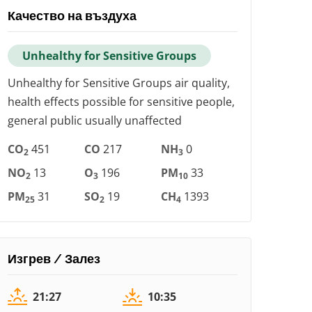
Качество на въздуха
Unhealthy for Sensitive Groups
Unhealthy for Sensitive Groups air quality,
health effects possible for sensitive people,
general public usually unaffected
CO
451
CO
217
NH
0
2
3
NO
13
O
196
PM
33
2
3
10
PM
31
SO
19
CH
1393
25
2
4
Изгрев / Залез
21:27
10:35