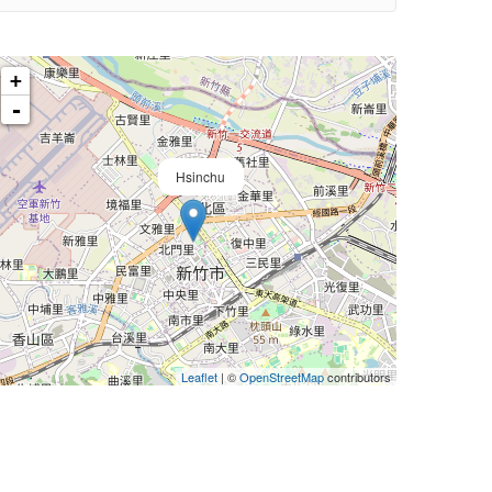
+
-
Hsinchu
Leaflet
| ©
OpenStreetMap
contributors