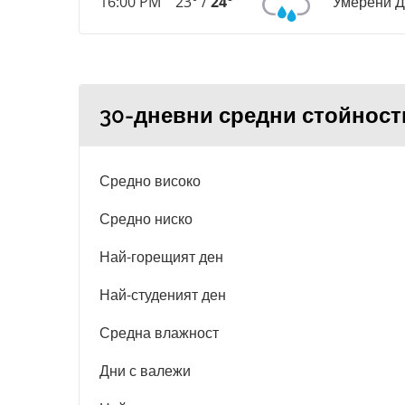
16:00 PM
23° /
24°
Умерени 
30-дневни средни стойност
Средно високо
Средно ниско
Най-горещият ден
Най-студеният ден
Средна влажност
Дни с валежи