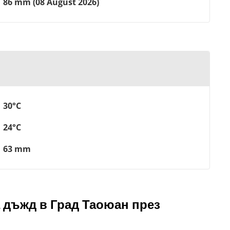
86 mm (08 August 2026)
30°C
24°C
63 mm
 дъжд в Град Таоюан през