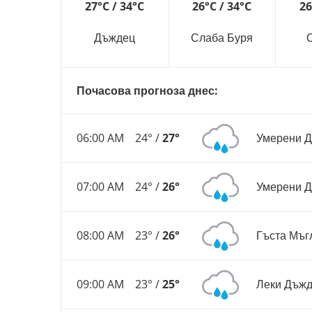
27°C / 34°C
26°C / 34°C
26
Дъждец
Слаба Буря
Почасова прогноза днес:
06:00 AM
24° /
27°
Умерени 
07:00 AM
24° /
26°
Умерени 
08:00 AM
23° /
26°
Гъста Мъг
09:00 AM
23° /
25°
Леки Дъж