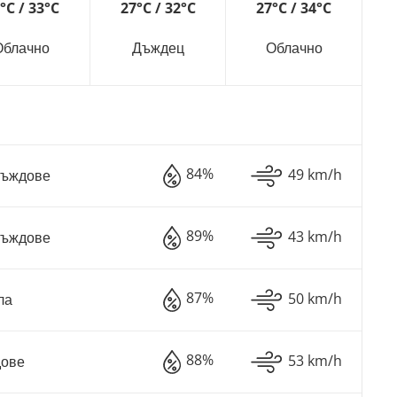
°C / 33°C
27°C / 32°C
27°C / 34°C
Облачно
Дъждец
Облачно
84%
49 km/h
Дъждове
89%
43 km/h
Дъждове
87%
50 km/h
ла
88%
53 km/h
дове