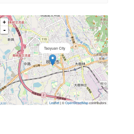
+
-
Taoyuan City
Leaflet
| ©
OpenStreetMap
contributors