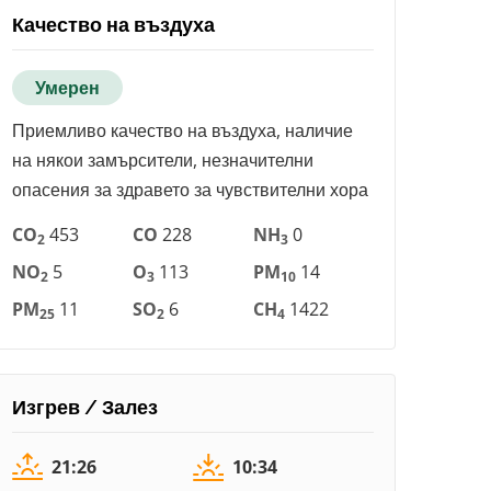
Качество на въздуха
Умерен
Приемливо качество на въздуха, наличие
на някои замърсители, незначителни
опасения за здравето за чувствителни хора
CO
453
CO
228
NH
0
2
3
NO
5
O
113
PM
14
2
3
10
PM
11
SO
6
CH
1422
25
2
4
Изгрев / Залез
21:26
10:34