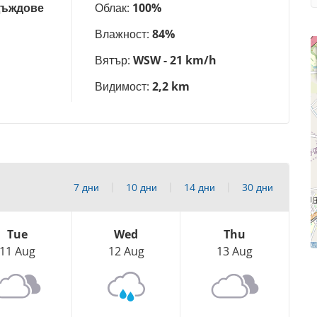
Дъждове
Облак:
100%
Влажност:
84%
Вятър:
WSW - 21 km/h
Видимост:
2,2 km
7 дни
10 дни
14 дни
30 дни
Tue
Wed
Thu
11 Aug
12 Aug
13 Aug