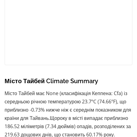
Місто Тайбей Climate Summary
Місто Тайбей має None (класифікація Кеппена: Cfa) із
середньою річною температурою 23.7ºC (74.66ºF), що
приблизно -0.73% нижче ніж є середнім показником для
країни для Тайвань.Щороку в місті випадає приблизно
186.52 міліметрів (7.34 дюймів) опадів, розподілених за
219.63 дощових днів, що становить 60.17% року.