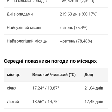
Річна кількість опадів
186,52mm (7,34in)
Дні з опадами
219,63 днів (60,17%)
Найсухіший місяць
квітень (75,4%)
Найвологіший місяць
жовтень (78,48%)
Середні показники погоди по місяцях
місяць
Високий/низький (°C)
Дощ
січня
17,24° / 13,87°
21,64 днів
Лютий
18,56° / 14,75°
17,45 днів