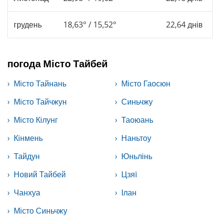
грудень
18,63° / 15,52°
22,64 днів
погода Місто Тайбей
Місто Тайнань
Місто Гаосюн
Місто Тайчжун
Синьчжу
Місто Кілунг
Таоюань
Кінмень
Наньтоу
Тайдун
Юньлінь
Новий Тайбей
Цзяї
Чанхуа
Ілан
Місто Синьчжу