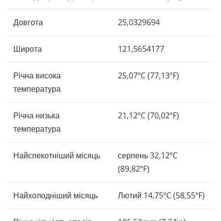
Довгота
25,0329694
Широта
121,5654177
Річна висока
25,07ºC (77,13ºF)
температура
Річна низька
21,12ºC (70,02ºF)
температура
Найспекотніший місяць
серпень 32,12ºC
(89,82ºF)
Найхолодніший місяць
Лютий 14,75ºC (58,55ºF)