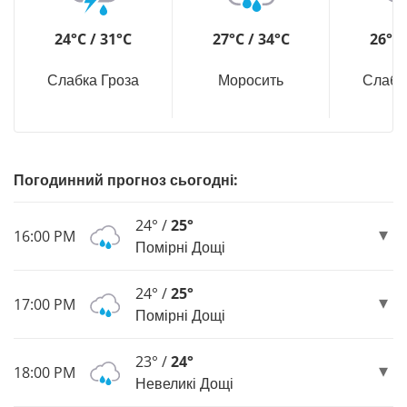
24°C / 31°C
27°C / 34°C
26°C 
Слабка Гроза
Моросить
Слабк
Погодинний прогноз сьогодні:
24° /
25°
16:00 PM
Помірні Дощі
24° /
25°
17:00 PM
Помірні Дощі
23° /
24°
18:00 PM
Невеликі Дощі