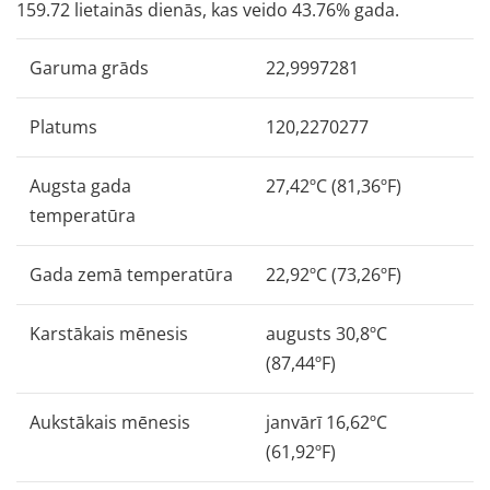
159.72 lietainās dienās, kas veido 43.76% gada.
Garuma grāds
22,9997281
Platums
120,2270277
Augsta gada
27,42ºC (81,36ºF)
temperatūra
Gada zemā temperatūra
22,92ºC (73,26ºF)
Karstākais mēnesis
augusts 30,8ºC
(87,44ºF)
Aukstākais mēnesis
janvārī 16,62ºC
(61,92ºF)