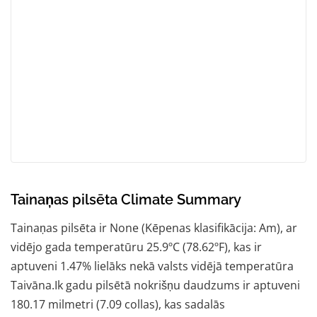
Tainaņas pilsēta Climate Summary
Tainaņas pilsēta ir None (Kēpenas klasifikācija: Am), ar
vidējo gada temperatūru 25.9ºC (78.62ºF), kas ir
aptuveni 1.47% lielāks nekā valsts vidējā temperatūra
Taivāna.Ik gadu pilsētā nokrišņu daudzums ir aptuveni
180.17 milmetri (7.09 collas), kas sadalās