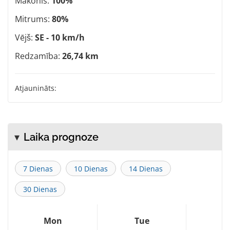
Mākonis:
100%
Mitrums:
80%
Vējš:
SE - 10 km/h
Redzamība:
26,74 km
Atjaunināts:
Laika prognoze
7 Dienas
10 Dienas
14 Dienas
30 Dienas
Mon
Tue
W