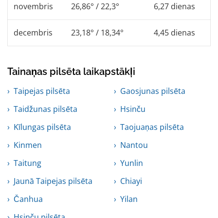
novembris
26,86° / 22,3°
6,27 dienas
decembris
23,18° / 18,34°
4,45 dienas
Tainaņas pilsēta laikapstākļi
Taipejas pilsēta
Gaosjunas pilsēta
Taidžunas pilsēta
Hsinču
Kīlungas pilsēta
Taojuaņas pilsēta
Kinmen
Nantou
Taitung
Yunlin
Jaunā Taipejas pilsēta
Chiayi
Čanhua
Yilan
Hsinču pilsēta