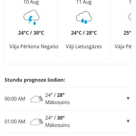
10 Aug
11 Aug
12
24°C / 30°C
24°C / 28°C
25°C 
Vāja Pērkona Negaiss
Vāji Lietusgāzes
Vāja Pēr
Stundu prognoze šodien:
24° /
28°
00:00 AM
Mākoņains
24° /
30°
01:00 AM
Mākoņains