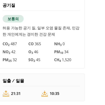
공기질
보통의
허용 가능한 공기 질, 일부 오염 물질 존재, 민감
한 개인에게는 경미한 건강 문제
CO
487
CO
365
NH
0
2
3
NO
42
O
46
PM
34
2
3
10
PM
32
SO
45
CH
1,520
25
2
4
일출 / 일몰
21:31
10:35