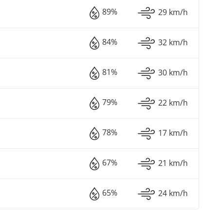
89%
29 km/h
84%
32 km/h
81%
30 km/h
79%
22 km/h
78%
17 km/h
67%
21 km/h
65%
24 km/h