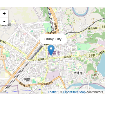
+
-
Chiayi City
Leaflet
| ©
OpenStreetMap
contributors