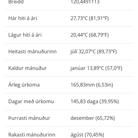
Breidd
120,4491113
Hár hiti á ári
27,73ºC (81,91ºF)
Lágur hiti á ári
20,44ºC (68,79ºF)
Heitasti mánuðurinn
júlí 32,07ºC (89,73ºF)
Kaldur mánuður
janúar 13,89ºC (57,0ºF)
Árleg úrkoma
165,83mm (6,53in)
Dagar með úrkomu
145,83 daga (39,95%)
Þurrasti mánuður
desember (65,72%)
Rakasti mánuðurinn
ágúst (70,45%)