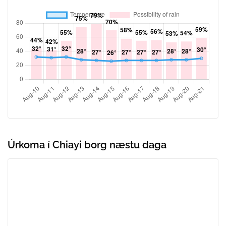
Úrkoma í Chiayi borg næstu daga