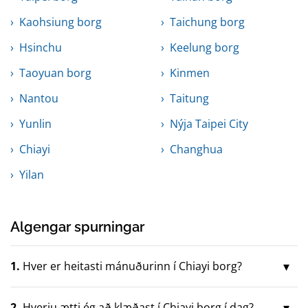
Kaohsiung borg
Taichung borg
Hsinchu
Keelung borg
Taoyuan borg
Kinmen
Nantou
Taitung
Yunlin
Nýja Taipei City
Chiayi
Changhua
Yilan
Algengar spurningar
1.
Hver er heitasti mánuðurinn í Chiayi borg?
2.
Hverju ætti ég að klæðast í Chiayi borg í dag?