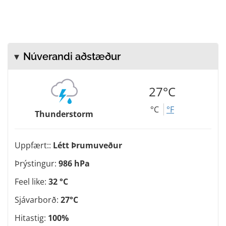
Núverandi aðstæður
27°C
°C
°F
Thunderstorm
Uppfært::
Létt Þrumuveður
Þrýstingur:
986 hPa
Feel like:
32 °C
Sjávarborð:
27°C
Hitastig:
100%