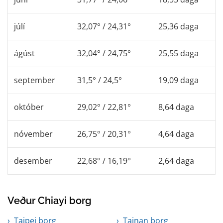
júlí
32,07° / 24,31°
25,36 daga
ágúst
32,04° / 24,75°
25,55 daga
september
31,5° / 24,5°
19,09 daga
október
29,02° / 22,81°
8,64 daga
nóvember
26,75° / 20,31°
4,64 daga
desember
22,68° / 16,19°
2,64 daga
Veður Chiayi borg
Taipei borg
Tainan borg