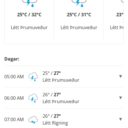
25°C / 32°C
25°C / 31°C
23°C 
Létt Þrumuveður
Létt Þrumuveður
Létt Þr
Dagar:
25° /
27°
05:00 AM
Létt Þrumuveður
26° /
27°
06:00 AM
Létt Þrumuveður
26° /
27°
07:00 AM
Létt Rigning