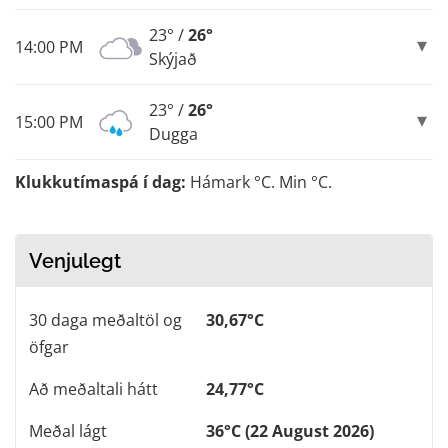
23° /
26°
14:00 PM
Skýjað
23° /
26°
15:00 PM
Dugga
Klukkutímaspá í dag:
Hámark °C. Min °C.
Venjulegt
30 daga meðaltöl og
30,67°C
öfgar
Að meðaltali hátt
24,77°C
Meðal lágt
36°C (22 August 2026)