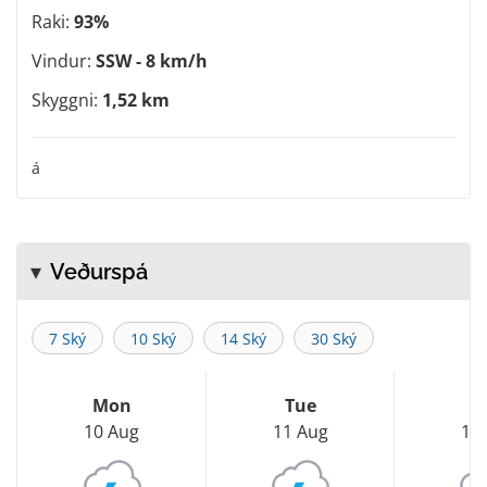
Raki:
93%
Vindur:
SSW - 8 km/h
Skyggni:
1,52 km
á
Veðurspá
7 Ský
10 Ský
14 Ský
30 Ský
Mon
Tue
W
10 Aug
11 Aug
12