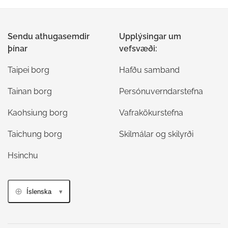
Sendu athugasemdir
Upplýsingar um
þínar
vefsvæði:
Taipei borg
Hafðu samband
Tainan borg
Persónuverndarstefna
Kaohsiung borg
Vafrakökurstefna
Taichung borg
Skilmálar og skilyrði
Hsinchu
Íslenska