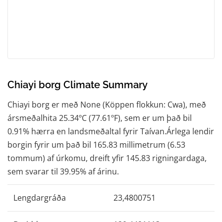
Chiayi borg Climate Summary
Chiayi borg er með None (Köppen flokkun: Cwa), með
ársmeðalhita 25.34ºC (77.61ºF), sem er um það bil
0.91% hærra en landsmeðaltal fyrir Taívan.Árlega lendir
borgin fyrir um það bil 165.83 millimetrum (6.53
tommum) af úrkomu, dreift yfir 145.83 rigningardaga,
sem svarar til 39.95% af árinu.
Lengdargráða
23,4800751