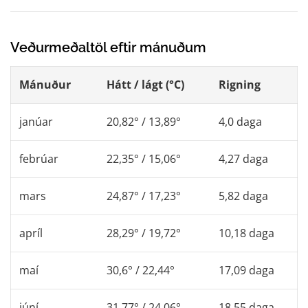
Veðurmeðaltöl eftir mánuðum
Mánuður
Hátt / lágt (°C)
Rigning
janúar
20,82° / 13,89°
4,0 daga
febrúar
22,35° / 15,06°
4,27 daga
mars
24,87° / 17,23°
5,82 daga
apríl
28,29° / 19,72°
10,18 daga
maí
30,6° / 22,44°
17,09 daga
júní
31,77° / 24,06°
18,55 daga