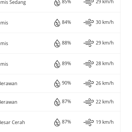
85%
29 km/h
imis Sedang
84%
30 km/h
imis
88%
29 km/h
imis
89%
28 km/h
imis
90%
26 km/h
Berawan
87%
22 km/h
Berawan
87%
19 km/h
Besar Cerah