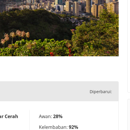
Diperbarui:
ar Cerah
Awan:
28%
Kelembaban:
92%