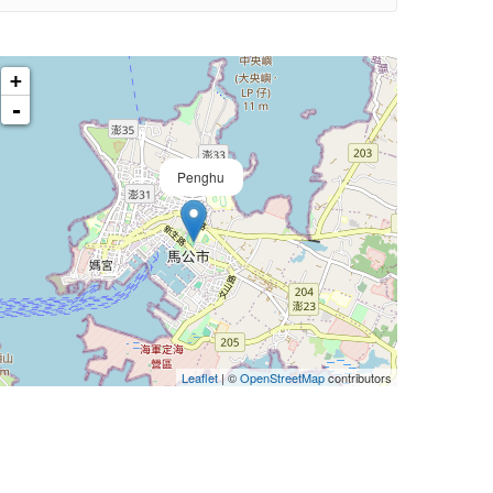
+
-
Penghu
Leaflet
| ©
OpenStreetMap
contributors