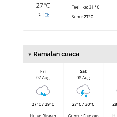
27°C
Feel like:
31 °C
°C
°F
Suhu:
27°C
Ramalan cuaca
Fri
Sat
07 Aug
08 Aug
27°C / 29°C
27°C / 30°C
28
Hujan Ringan
Guntur Dengan
Hu