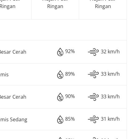
Ringan
Ringan
Ringan
92%
32 km/h
Besar Cerah
89%
33 km/h
imis
90%
33 km/h
Besar Cerah
85%
31 km/h
imis Sedang