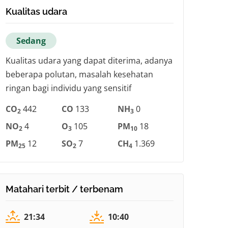
Kualitas udara
Sedang
Kualitas udara yang dapat diterima, adanya
beberapa polutan, masalah kesehatan
ringan bagi individu yang sensitif
CO
442
CO
133
NH
0
2
3
NO
4
O
105
PM
18
2
3
10
PM
12
SO
7
CH
1.369
25
2
4
Matahari terbit / terbenam
21:34
10:40