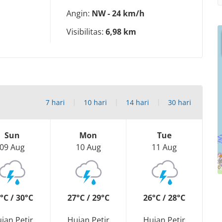
Angin:
NW - 24 km/h
Visibilitas:
6,98 km
7 hari
10 hari
14 hari
30 hari
Sun
Mon
Tue
09 Aug
10 Aug
11 Aug
°C / 30°C
27°C / 29°C
26°C / 28°C
jan Petir
Hujan Petir
Hujan Petir