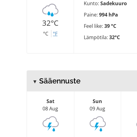
Kunto:
Sadekuuro
Paine:
994 hPa
32°C
Feel like:
39 °C
°C
°F
Lämpötila:
32°C
Sääennuste
Sat
Sun
08 Aug
09 Aug