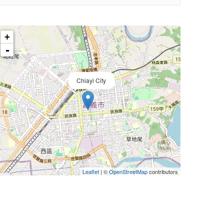
+
-
Chiayi City
Leaflet
| ©
OpenStreetMap
contributors