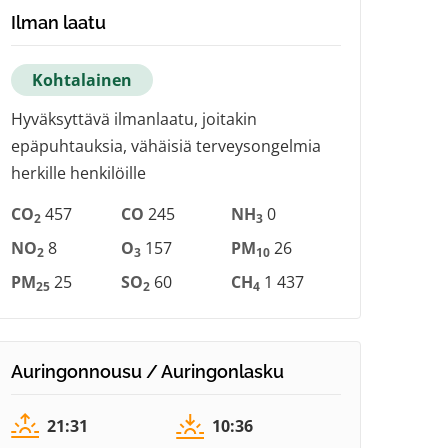
Ilman laatu
Kohtalainen
Hyväksyttävä ilmanlaatu, joitakin
epäpuhtauksia, vähäisiä terveysongelmia
herkille henkilöille
CO
457
CO
245
NH
0
2
3
NO
8
O
157
PM
26
2
3
10
PM
25
SO
60
CH
1 437
25
2
4
Auringonnousu / Auringonlasku
21:31
10:36