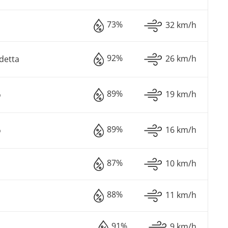
73%
32 km/h
92%
26 km/h
detta
89%
19 km/h
o
89%
16 km/h
o
87%
10 km/h
88%
11 km/h
91%
9 km/h