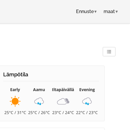
Ennuste
▾
maat
▾
Lämpötila
Early
Aamu
Iltapäivällä
Evening
25°C / 31°C
25°C / 26°C
23°C / 24°C
22°C / 23°C