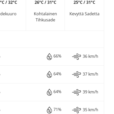
°C / 32°C
26°C / 31°C
25°C / 31°C
adekuuro
Kohtalainen
Kevyttä Sadetta
Tihkusade
66%
36 km/h
o
64%
37 km/h
o
64%
39 km/h
o
71%
35 km/h
o