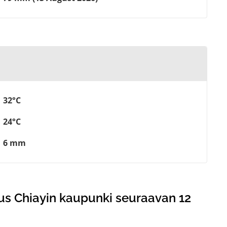
32°C
24°C
6 mm
us Chiayin kaupunki seuraavan 12