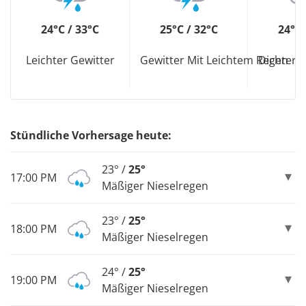
24°C / 33°C
25°C / 32°C
24°C 
Leichter Gewitter
Gewitter Mit Leichtem Regen
Dichter 
Stündliche Vorhersage heute:
23° /
25°
17:00 PM
Mäßiger Nieselregen
23° /
25°
18:00 PM
Mäßiger Nieselregen
24° /
25°
19:00 PM
Mäßiger Nieselregen